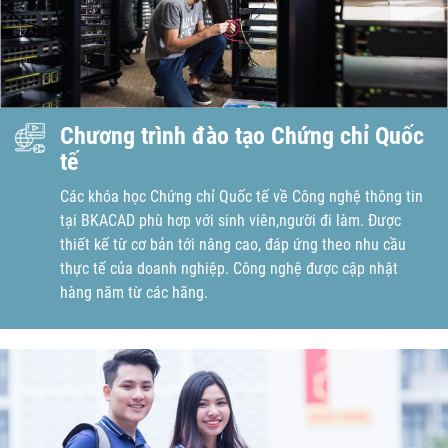
Chương trình đào tạo Chứng chỉ Quốc
tế
Các khóa học Chứng chỉ Quốc tế về Công nghệ thông tin
tại BKACAD phù hơp với sinh viên,người đi làm. Được
thiết kế từ cơ bản tới nâng cao, đáp ứng theo nhu cầu
thực tế của doanh nghiệp. Công nghệ được cập nhật
hàng năm từ các hãng.