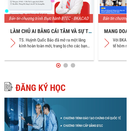
Bản tin chương trình thực hành BTEC - BKACAD
Bản tin chương 
LÀM CHỦ AI BẰNG CÁI TÂM VÀ SỰ TỬ
MANG DOANH
TẾ – NHÌN LẠI BUỔI CHUYÊN ĐỀ ĐẮT
SINH VIÊN 
TS. Huỳnh Quốc Bảo đã mở ra một lăng
Với BKACAD
GIÁ CỦA SINH VIÊN BTEC - BKACAD
NGHIỆM TUY
kính hoàn toàn mới, trang bị cho các bạn
tế hôm nay
sinh viên BTEC-BKACAD khối lượng thông
tự tin chi
tin giá trị cùng những góc nhìn sâu sắc về
ngày mai.
công nghệ tương lai.
ĐĂNG KÝ HỌC