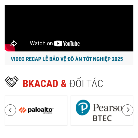
VIDEO RECAP LỄ BẢO VỆ ĐỒ ÁN TỐT NGHIỆP 2025
BKACAD &
ĐỐI TÁC