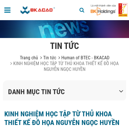
TIN TỨC
Trang chủ
Tin tức
Human of BTEC - BKACAD
KINH NGHIỆM HỌC TẬP TỪ THỦ KHOA THIẾT KẾ ĐỒ HỌA
NGUYỄN NGỌC HUYỀN
DANH MỤC TIN TỨC
KINH NGHIỆM HỌC TẬP TỪ THỦ KHOA
THIẾT KẾ ĐỒ HỌA NGUYỄN NGỌC HUYỀN