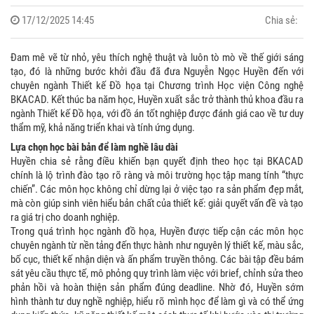
17/12/2025 14:45
Chia sẻ:
Đam mê vẽ từ nhỏ, yêu thích nghệ thuật và luôn tò mò về thế giới sáng
tạo, đó là những bước khởi đầu đã đưa Nguyễn Ngọc Huyền đến với
chuyên ngành Thiết kế Đồ họa tại Chương trình Học viện Công nghệ
BKACAD. Kết thúc ba năm học, Huyền xuất sắc trở thành thủ khoa đầu ra
ngành Thiết kế Đồ họa, với đồ án tốt nghiệp được đánh giá cao về tư duy
thẩm mỹ, khả năng triển khai và tính ứng dụng.
Lựa chọn học bài bản để làm nghề lâu dài
Huyền chia sẻ rằng điều khiến bạn quyết định theo học tại BKACAD
chính là lộ trình đào tạo rõ ràng và môi trường học tập mang tính “thực
chiến”. Các môn học không chỉ dừng lại ở việc tạo ra sản phẩm đẹp mắt,
mà còn giúp sinh viên hiểu bản chất của thiết kế: giải quyết vấn đề và tạo
ra giá trị cho doanh nghiệp.
Trong quá trình học ngành đồ họa, Huyền được tiếp cận các môn học
chuyên ngành từ nền tảng đến thực hành như nguyên lý thiết kế, màu sắc,
bố cục, thiết kế nhận diện và ấn phẩm truyền thông. Các bài tập đều bám
sát yêu cầu thực tế, mô phỏng quy trình làm việc với brief, chỉnh sửa theo
phản hồi và hoàn thiện sản phẩm đúng deadline. Nhờ đó, Huyền sớm
hình thành tư duy nghề nghiệp, hiểu rõ mình học để làm gì và có thể ứng