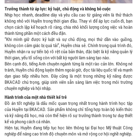
Trưởng thành từ áp lực: kỷ luật, chủ động và không bỏ cuộc
Nhịp học nhanh, deadline dày và yêu cầu cao từ giảng viên là thử thách
không nhỏ với Huyền trong thời gian đầu. Thay vì để áp lực cuốn đi, bạn
chọn cách lập kế hoạch rõ ràng, chia nhỏ khối lượng công việc và hoàn
thành từng phần một cách đều đặn.
“Khi mình giữ được kỷ luật và sự chủ động, mọi thứ dần vào guồng,
không còn cảm giác bị quá tải”, Huyền chia sẻ. Chính trong quá trình đó,
Huyền nhận ra sự tiến bộ rõ rệt của bản thân, đặc biệt là kỹ năng quản lý
thời gian, yếu tố sống còn với bất kỳ người làm sáng tạo nào.
Bên cạnh đó, tiếng Anh chuyên ngành từng là một rào cản lớn. Không né
tránh, Huyền chủ động luyện thêm ngoài giờ, đọc tài liệu quốc tế và mạnh
dạn giao tiếp nhiều hơn. Đây cũng là một trong những kỹ năng được
BKACAD chú trọng, giúp sinh viên sẵn sàng làm việc trong môi trường
chuyên nghiệp và hội nhập.
Hành trình của một nhà thiết kế trẻ
Đồ án tốt nghiệp là dấu mốc quan trọng nhất trong hành trình học tập
của Huyền tại BKACAD. Sản phẩm không chỉ tổng hợp toàn bộ kiến thức
và kỹ năng đã học, mà còn thể hiện rõ sự trưởng thành trong tư duy thiết
kế và phong cách cá nhân.
Hiện tại, Huyền đang tiếp tục học liên thông tại Đại học Mỹ thuật Công
nghiệp để nâng cao trình độ chuyên môn và mở rộng cơ hội nghề nghiệp.