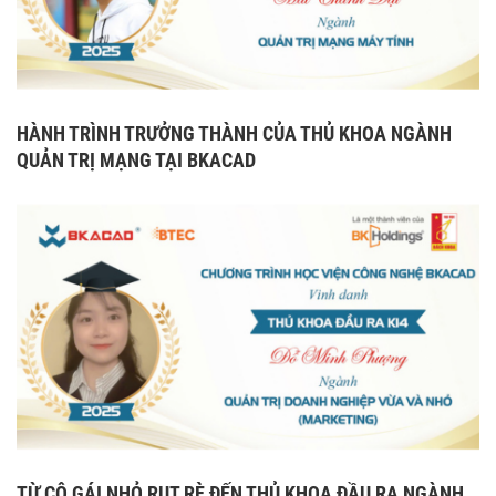
HÀNH TRÌNH TRƯỞNG THÀNH CỦA THỦ KHOA NGÀNH
QUẢN TRỊ MẠNG TẠI BKACAD
TỪ CÔ GÁI NHỎ RỤT RÈ ĐẾN THỦ KHOA ĐẦU RA NGÀNH