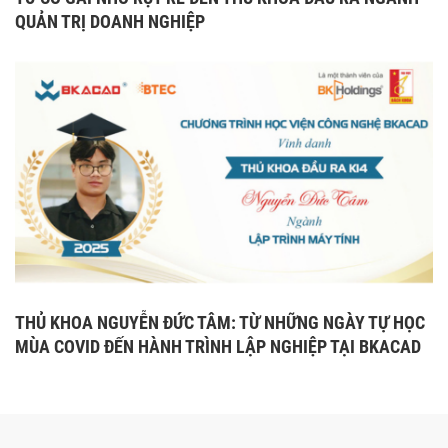
QUẢN TRỊ DOANH NGHIỆP
THỦ KHOA NGUYỄN ĐỨC TÂM: TỪ NHỮNG NGÀY TỰ HỌC
MÙA COVID ĐẾN HÀNH TRÌNH LẬP NGHIỆP TẠI BKACAD