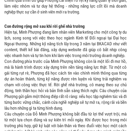
Chính quá trình đó giúp Phượng cải thiện rõ rệt kỹ năng quản lý thời gian,
làm việc nhóm và tư duy hệ thống - những năng lực cốt lõi mà doanh
nghiệp thực sự cần ở sinh viên mới ra trường.
Con đường rộng mở sau khi rời ghế nhà trường
Hiện tại, Minh Phượng đang làm nhân viên Marketing cho một công ty du
lịch, song song với việc theo học ngành Kinh tế Đối ngoại tại Đại học
Ngoại thương. Những kỹ năng tích lũy trong 3 năm tại BKACAD như viết
content, thiết kế bài đăng, xây dựng website đã giúp cô bắt nhịp công
việc nhanh hơn và tự tin hơn khi làm việc trong môi trường doanh nghiệp.
Con đường phía trước của Minh Phượng không còn là một lối đi mơ hồ,
mà là hành trình được xây dựng trên nền tảng năng lực thật. Từ một cô
gái từng rụt rè, Phượng đã học cách tin vào chính mình thông qua từng
dự án hoàn thành, từng kỹ năng được rèn luyện và từng trải nghiệm va
chạm với công việc thực tế. Rời ghế nhà trường, cô mang theo sự chủ
động, tinh thần học hỏi và bản lĩnh sẵn sàng thích nghi. Câu chuyện của
Phượng gửi gắm một thông điệp rất rõ ràng: nếu học tập nghiêm túc và đi
từng bước vững chắc, cánh cửa nghề nghiệp sẽ tự mở ra, rộng rãi và bền
lâu hơn những gì ta từng hình dung.
Câu chuyện của Đỗ Minh Phượng không bắt đầu từ lợi thế vượt trội, mà
từ một lựa chọn đúng và sự kiên trì mỗi ngày. Khi được học trong môi
trường phù hợp, giữ kỷ luật với bản thân và theo đuổi việc học một cách