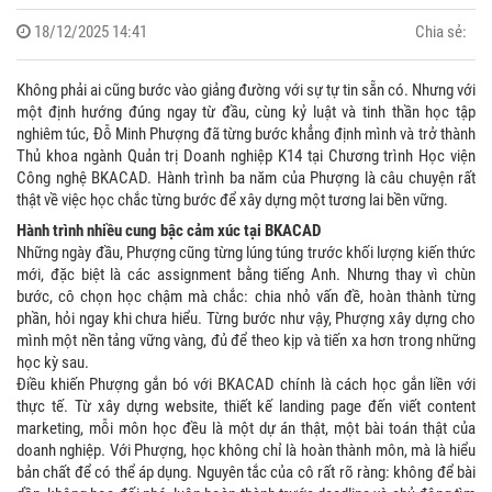
18/12/2025 14:41
Chia sẻ:
Không phải ai cũng bước vào giảng đường với sự tự tin sẵn có. Nhưng với
một định hướng đúng ngay từ đầu, cùng kỷ luật và tinh thần học tập
nghiêm túc, Đỗ Minh Phượng đã từng bước khẳng định mình và trở thành
Thủ khoa ngành Quản trị Doanh nghiệp K14 tại Chương trình Học viện
Công nghệ BKACAD. Hành trình ba năm của Phượng là câu chuyện rất
thật về việc học chắc từng bước để xây dựng một tương lai bền vững.
Hành trình nhiều cung bậc cảm xúc tại BKACAD
Những ngày đầu, Phượng cũng từng lúng túng trước khối lượng kiến thức
mới, đặc biệt là các assignment bằng tiếng Anh. Nhưng thay vì chùn
bước, cô chọn học chậm mà chắc: chia nhỏ vấn đề, hoàn thành từng
phần, hỏi ngay khi chưa hiểu. Từng bước như vậy, Phượng xây dựng cho
mình một nền tảng vững vàng, đủ để theo kịp và tiến xa hơn trong những
học kỳ sau.
Điều khiến Phượng gắn bó với BKACAD chính là cách học gắn liền với
thực tế. Từ xây dựng website, thiết kế landing page đến viết content
marketing, mỗi môn học đều là một dự án thật, một bài toán thật của
doanh nghiệp. Với Phượng, học không chỉ là hoàn thành môn, mà là hiểu
bản chất để có thể áp dụng. Nguyên tắc của cô rất rõ ràng: không để bài