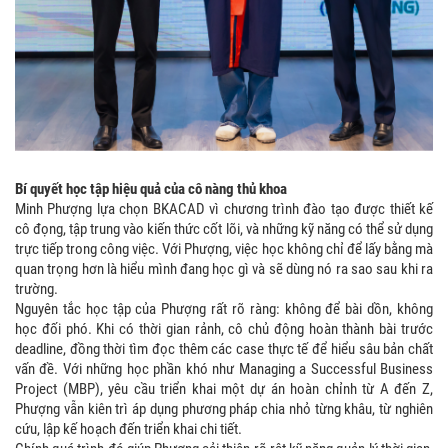
Bí quyết học tập hiệu quả của cô nàng thủ khoa
Minh Phượng lựa chọn BKACAD vì chương trình đào tạo được thiết kế
cô đọng, tập trung vào kiến thức cốt lõi, và những kỹ năng có thể sử dụng
trực tiếp trong công việc. Với Phượng, việc học không chỉ để lấy bằng mà
quan trọng hơn là hiểu mình đang học gì và sẽ dùng nó ra sao sau khi ra
trường.
Nguyên tắc học tập của Phượng rất rõ ràng: không để bài dồn, không
học đối phó. Khi có thời gian rảnh, cô chủ động hoàn thành bài trước
deadline, đồng thời tìm đọc thêm các case thực tế để hiểu sâu bản chất
vấn đề. Với những học phần khó như Managing a Successful Business
Project (MBP), yêu cầu triển khai một dự án hoàn chỉnh từ A đến Z,
Phượng vẫn kiên trì áp dụng phương pháp chia nhỏ từng khâu, từ nghiên
cứu, lập kế hoạch đến triển khai chi tiết.