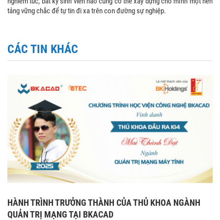
nghiêm túc, bất kỳ sinh viên nào cũng có thể xây dựng cho mình một nền
tảng vững chắc để tự tin đi xa trên con đường sự nghiệp.
CÁC TIN KHÁC
HÀNH TRÌNH TRƯỞNG THÀNH CỦA THỦ KHOA NGÀNH
QUẢN TRỊ MẠNG TẠI BKACAD