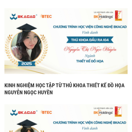
KINH NGHIỆM HỌC TẬP TỪ THỦ KHOA THIẾT KẾ ĐỒ HỌA
NGUYỄN NGỌC HUYỀN