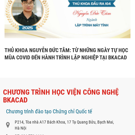
THỦ KHOA NGUYỄN ĐỨC TÂM: TỪ NHỮNG NGÀY TỰ HỌC
MÙA COVID ĐẾN HÀNH TRÌNH LẬP NGHIỆP TẠI BKACAD
CHƯƠNG TRÌNH HỌC VIỆN CÔNG NGHỆ
BKACAD
Chương trình đào tạo Chứng chỉ Quốc tế
P214, Tòa nhà A17 Bách Khoa, 17 Tạ Quang Bửu, Bạch Mai,
Hà Nội