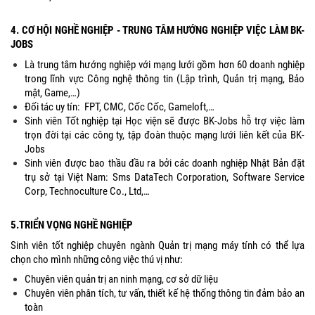
4. CƠ HỘI NGHỀ NGHIỆP - TRUNG TÂM HƯỚNG NGHIỆP VIỆC LÀM BK-
JOBS
Là trung tâm hướng nghiệp với mạng lưới gồm hơn 60 doanh nghiệp
trong lĩnh vực Công nghệ thông tin (Lập trình, Quản trị mạng, Bảo
mật, Game,…)
Đối tác uy tín: FPT, CMC, Cốc Cốc, Gameloft,…
Sinh viên Tốt nghiệp tại Học viện sẽ được BK-Jobs hỗ trợ việc làm
trọn đời tại các công ty, tập đoàn thuộc mạng lưới liên kết của BK-
Jobs
Sinh viên được bao thầu đầu ra bởi các doanh nghiệp Nhật Bản đặt
trụ sở tại Việt Nam: Sms DataTech Corporation, Software Service
Corp, Technoculture Co., Ltd,…
5.TRIỂN VỌNG NGHỀ NGHIỆP
Sinh viên tốt nghiệp chuyên ngành Quản trị mạng máy tính có thể lựa
chọn cho mình những công việc thú vị như:
Chuyên viên quản trị an ninh mạng, cơ sở dữ liệu
Chuyên viên phân tích, tư vấn, thiết kế hệ thống thông tin đảm bảo an
toàn