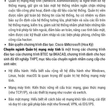
Quản trị mạng máy tính (Network Administration) là nghề thiết kế hệ
thống mạng, giữ gìn và bảo mật hệ thống nhằm ngăn chặn những
cuộc tấn công phá hoại, đánh căp dữ liệu của hệ thống. Quản trị viên
được nắm giữ toàn bộ thông tin của hệ thống, họ có nhiệm vụ đảm
bảo sự ổn định của hệ thống tường lửa, phát hiện và sửa các lỗi trên
hệ thống mạng, kiểm tra, giám sát hệ thống nhằm phát hiện những tấn
công trái phép từ bên ngoài, đảm bảo an toàn, nâng cao tính bảo mật,
nắm được các kỹ thuật xâm nhập và các biện pháp phòng, chống tấn
công của hacker.
Bản quyền chương trình đào tạo: Cisco &Microsoft (Hoa Kỳ)
Chuyên ngành Quản trị mạng máy tính
là một trong các chương trình
đào tạo của chương trình BTEC tại BKACAD, chương trình dành cho học
sinh đã tốt nghiệp THPT, mục tiêu của chuyên ngành nhằm cung cấp cho
sinh viên:
Hệ điều hành: Hiểu biết sâu rộng về hệ điều hành như Windows,
Linux, hoặc macOS là quan trọng để quản trị hệ thống mạng máy
tính.
Mạng máy tính: Kiến thức vững về cấu trúc mạng, giao thức mạng
(như TCP/IP), và các thiết bị mạng như router và switch.
Bảo mật mạng: Hiểu biết về cách bảo vệ mạng khỏi tấn công, cài đặt
và duy trì các giải pháp bảo mật như firewall, VPN, và IDS/IPS.